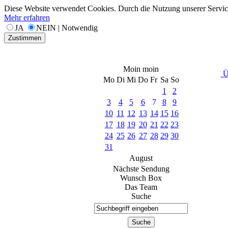
Diese Website verwendet Cookies. Durch die Nutzung unserer Services
Mehr erfahren
JA
NEIN | Notwendig
Zustimmen
Moin moin
Ü
Mo
Di
Mi
Do
Fr
Sa
So
1
2
3
4
5
6
7
8
9
10
11
12
13
14
15
16
17
18
19
20
21
22
23
24
25
26
27
28
29
30
31
August
Nächste Sendung
Wunsch Box
Das Team
Suche